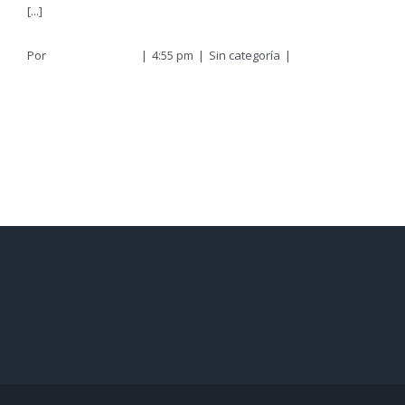
[...]
Por
Atenea Morales
|
4:55 pm
|
Sin categoría
|
Sin
comentarios
Más información