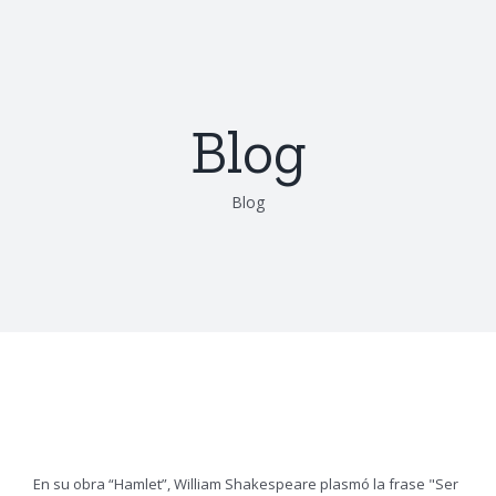
Saltar
al
contenido
Blog
Blog
Consumir o no consumir
En su obra “Hamlet”, William Shakespeare plasmó la frase "Ser