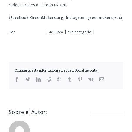
redes sociales de Green Makers.
(Facebook: GreenMakers.org ; Instagram: greenmakers_zac)
Por
Atenea Morales
|
4:55 pm
|
Sin categoría
|
Sin
comentarios
Comparta esta información en su red Social favorita!
facebook
twitter
linkedin
reddit
whatsapp
tumblr
pinterest
vk
Correo
electrónico
Sobre el Autor:
Atenea Morales