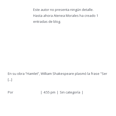
Este autor no presenta ningún detalle.
Hasta ahora Atenea Morales ha creado 1
entradas de blog.
Consumir o no consumir
En su obra “Hamlet”, William Shakespeare plasmó la frase "Ser
[...]
Por
Atenea Morales
|
4:55 pm
|
Sin categoría
|
Sin
comentarios
Más información