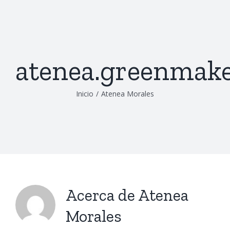
Saltar
al
contenido
atenea.greenmak
Inicio
/
Atenea Morales
Acerca de
Atenea
Morales